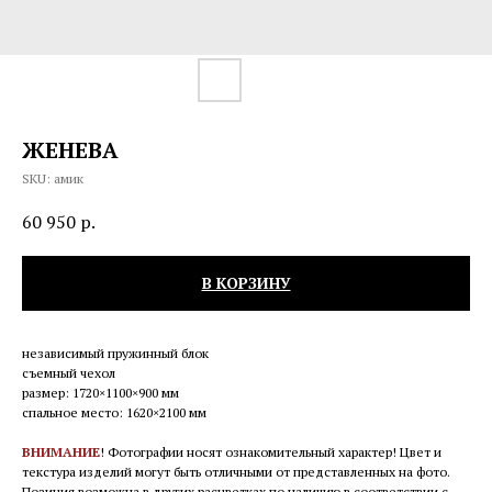
ЖЕНЕВА
SKU:
амик
60 950
р.
В КОРЗИНУ
независимый пружинный блок
съемный чехол
размер: 1720×1100×900 мм
спальное место: 1620×2100 мм
ВНИМАНИЕ
! Фотографии носят ознакомительный характер! Цвет и
текстура изделий могут быть отличными от представленных на фото.
Позиция возможна в других расцветках по наличию в соответствии с