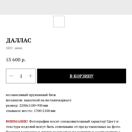
ДАЛЛАС
SKU:
амик
53 600
р.
В КОРЗИНУ
независимый пружинный блок
механизм: выкатной на металлокаркасе
размер: 2200x1100×950 мм
спальное место: 1700×2100 мм
ВНИМАНИЕ!
Фотографии носят ознакомительный характер! Цвет и
текстура изделий могут быть отличными от представленных на фото.
Позиция возможна в других расцветках по наличию в соответствии с