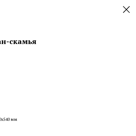
ан-скамья
0х540 мм