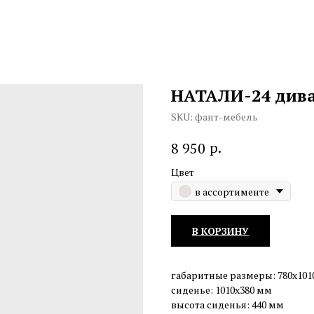
НАТАЛИ-24 див
SKU:
фант-мебель
р.
8 950
Цвет
в ассортименте
В КОРЗИНУ
габаритные размеры: 780х101
сиденье: 1010х380 мм
высота сиденья: 440 мм