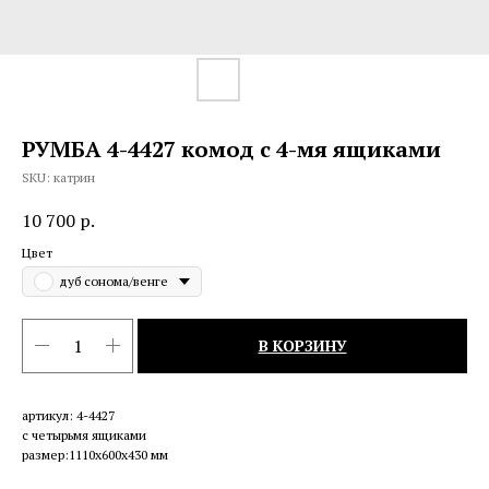
РУМБА 4-4427 комод с 4-мя ящиками
SKU:
катрин
10 700
р.
Цвет
дуб сонома/венге
В КОРЗИНУ
артикул: 4-4427
с четырьмя ящиками
размер:1110х600х430 мм