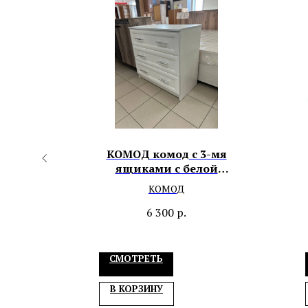
КОМОД комод с 3-мя
ящиками с белой
рамкой
КОМОД
6 300
р.
СМОТРЕТЬ
В КОРЗИНУ