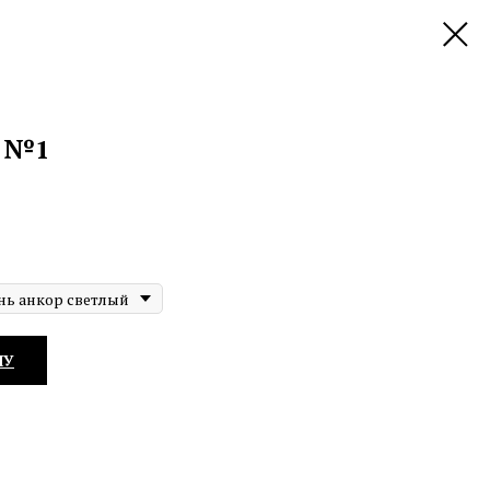
д №1
нь анкор светлый
НУ