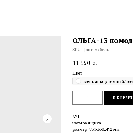
ОЛЬГА-13 комо
SKU:
фант-мебель
р.
11 950
Цвет
ясень анкор темный/ясе
В КОРЗИ
№1
четыре ящика
размер: 884х850х492 мм