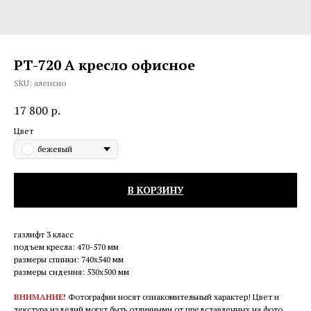
РT-720 A кресло офисное
SKU:
аленсио
17 800
р.
Цвет
бежевый
В КОРЗИНУ
газлифт 3 класс
подъем кресла: 470-570 мм
размеры спинки: 740х540 мм
размеры сидения: 530х500 мм
ВНИМАНИЕ!
Фотографии носят ознакомительный характер! Цвет и
текстура изделий могут быть отличными от представленных на фото.