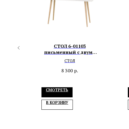
тол-
СТОЛ 6-01103
письменный с двумя
ящиками и нишей
СТОЛ
8 300
р.
СМОТРЕТЬ
В КОРЗИНУ