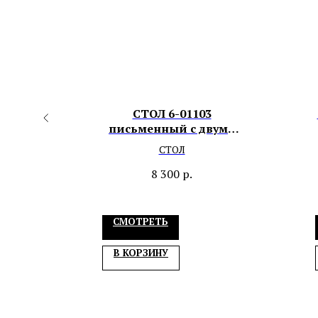
тол
СТОЛ 6-01103
письменный с двумя
ящиками и нишей
СТОЛ
8 300
р.
СМОТРЕТЬ
В КОРЗИНУ