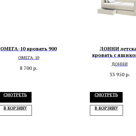
ОМЕГА-10 кровать 900
ДОННИ детск
кровать с ящико
ОМЕГА-10
матрасом
ДОННИ
8 700
р.
33 950
р.
СМОТРЕТЬ
СМОТРЕТЬ
В КОРЗИНУ
В КОРЗИНУ