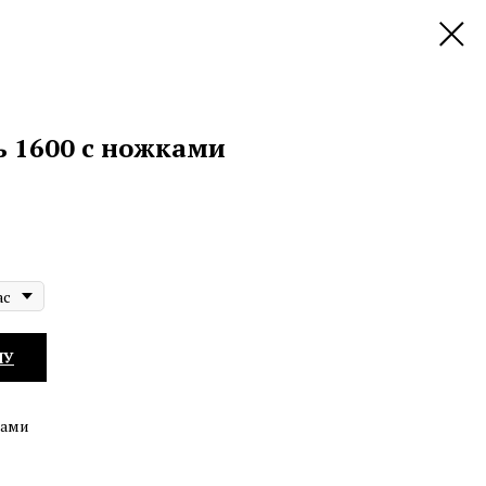
ь 1600 с ножками
ас
НУ
ками