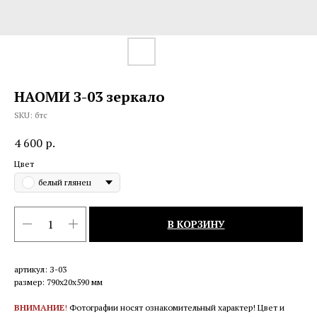
НАОМИ З-03 зеркало
SKU:
бтс
4 600
р.
Цвет
белый глянец
В КОРЗИНУ
артикул: З-03
размер: 790х20х590 мм
ВНИМАНИЕ
!
Фотографии носят ознакомительный характер! Цвет и