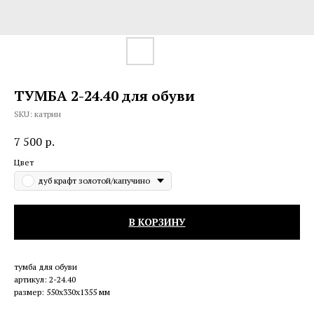
ТУМБА 2-24.40 для обуви
SKU:
катрин
7 500
р.
Цвет
дуб крафт золотой/капучино
В КОРЗИНУ
тумба для обуви
артикул: 2-24.40
размер: 550х330х1355 мм