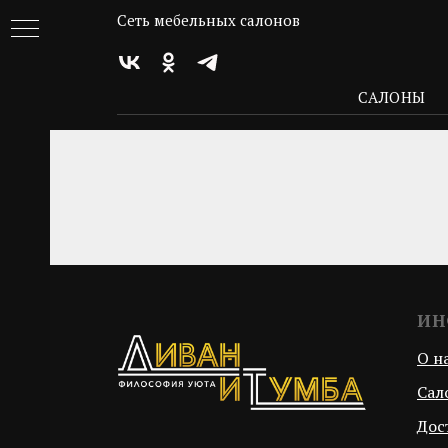
Сеть мебельных салонов
САЛОНЫ
ИН
ОЙ
О н
Сал
ЕЙ
Дос