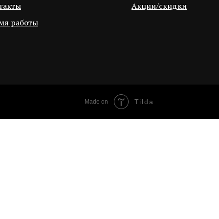
такты
Акции/скидки
мя работы
Tilda
Made on