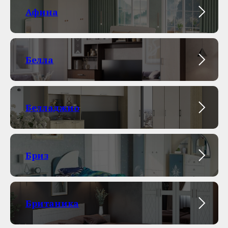
Афина
Белла
Белладжио
Бриз
Британика