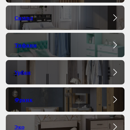
Симпл
Тифани
Урбан
Франк
Эко