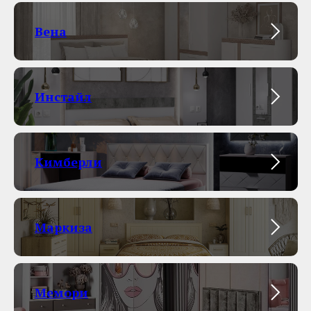
Вена
Инстайл
Кимберли
Маркиза
Мемори