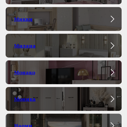
Микки
Милана
Монако
Моника
Наоми