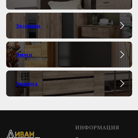
Эконика
Эмми
Энигма
ИНФОРМАЦИЯ