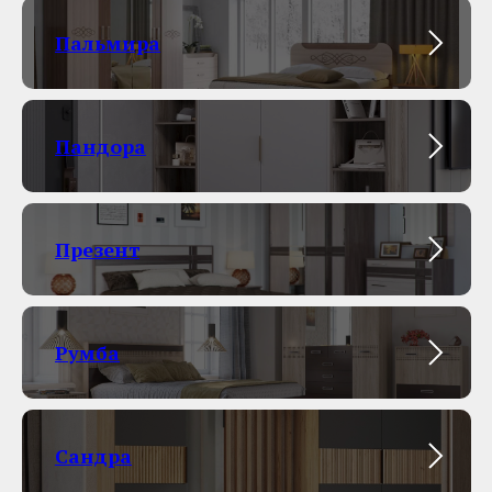
Пальмира
Пандора
Презент
Румба
Сандра